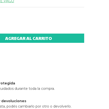
DE PAGO
l CP:
CAMBIAR CP
rotegida
cuidados durante toda la compra.
 devoluciones
sta, podés cambiarlo por otro o devolverlo.