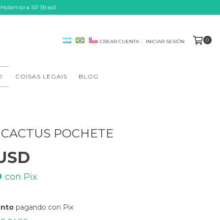
 Holambra SP Brasil
0
CREAR CUENTA
INICIAR SESIÓN
E
COISAS LEGAIS
BLOG
 CACTUS POCHETE
 USD
D
con
Pix
ento
pagando con Pix