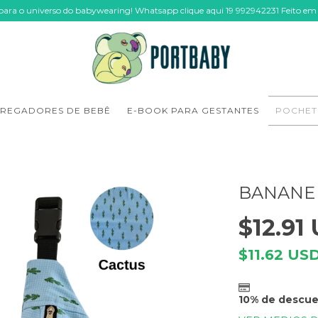
 para o universo do babywearing! Whatsapp clique aqui 19 992942231 Feito em
REGADORES DE BEBÊ
E-BOOK PARA GESTANTES
POCHET
BANANE
$12.91
$11.62 US
10% de descu