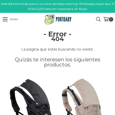
Você está entrando para o universo do babywearing! Whatsapp clique aqui 19
992942231 Feito em Holambra SP Brasil
MENÚ
0
- Error -
404
La página que estás buscando no existe.
Quizás te interesen los siguientes
productos.