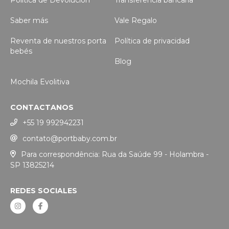
Política de Devolución
Transferencia bancaria
Saber más
Vale Regalo
Reventa de nuestros porta
Política de privacidad
bebés
Blog
Mochila Evolitiva
CONTACTANOS
+55 19 992942231
contato@portbaby.com.br
Para correspondência: Rua da Saúde 99 - Holambra -
SP 13825214
REDES SOCIALES