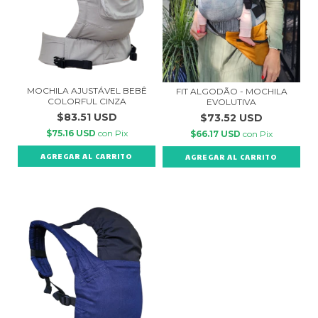
MOCHILA AJUSTÁVEL BEBÊ
FIT ALGODÃO - MOCHILA
COLORFUL CINZA
EVOLUTIVA
$83.51 USD
$73.52 USD
$75.16 USD
con
Pix
$66.17 USD
con
Pix