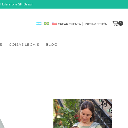
 Holambra SP Brasil
0
CREAR CUENTA
INICIAR SESIÓN
E
COISAS LEGAIS
BLOG