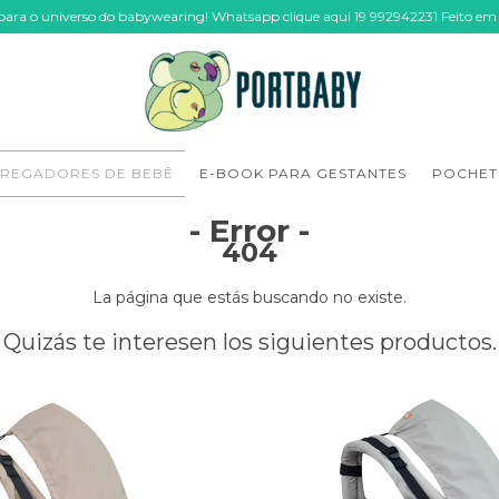
 para o universo do babywearing! Whatsapp clique aqui 19 992942231 Feito em
REGADORES DE BEBÊ
E-BOOK PARA GESTANTES
POCHET
- Error -
404
La página que estás buscando no existe.
Quizás te interesen los siguientes productos.