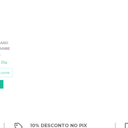
UARD
ARIBE
0
m
Pix
 juros
10% DESCONTO NO PIX