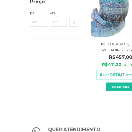
Preço
DE
ATÉ
MEICHILA JACQ
GRUDADINHOS C
R$457,0
R$411,30
co
6
x de
R$76,17
sem
QUER ATENDIMENTO