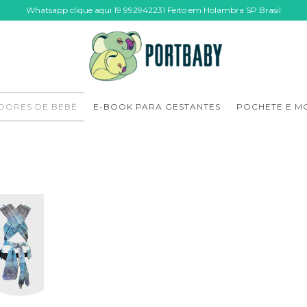
Whatsapp clique aqui 19 992942231 Feito em Holambra SP Brasil
DORES DE BEBÊ
E-BOOK PARA GESTANTES
POCHETE E M