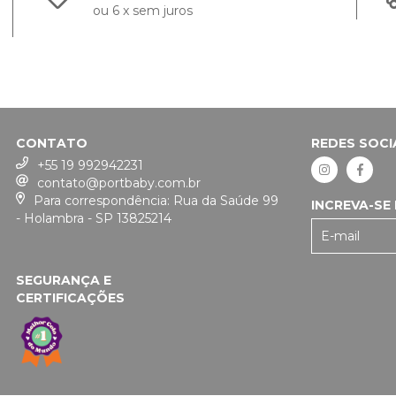
ou 6 x sem juros
CONTATO
REDES SOCI
+55 19 992942231
contato@portbaby.com.br
Para correspondência: Rua da Saúde 99
INCREVA-SE
- Holambra - SP 13825214
SEGURANÇA E
CERTIFICAÇÕES