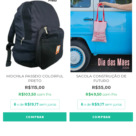
MOCHILA PASSEIO COLORFUL
SACOLA CONSTRUÇÃO DE
PRETO
FUTURO
R$115,00
R$55,00
R$103,50
com
Pix
R$49,50
com
Pix
6
x de
R$19,17
sem juros
6
x de
R$9,17
sem juros