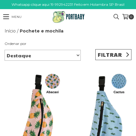
Whatsapp clique aqui 19 992942231 Feito em Holambra SP Brasil
MENU
0
Início
/
Pochete e mochila
Ordenar por
FILTRAR