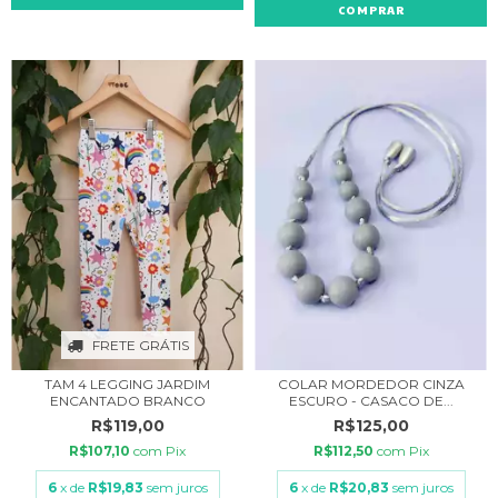
COMPRAR
FRETE GRÁTIS
TAM 4 LEGGING JARDIM
COLAR MORDEDOR CINZA
ENCANTADO BRANCO
ESCURO - CASACO DE...
R$119,00
R$125,00
R$107,10
com
Pix
R$112,50
com
Pix
6
x de
R$19,83
sem juros
6
x de
R$20,83
sem juros