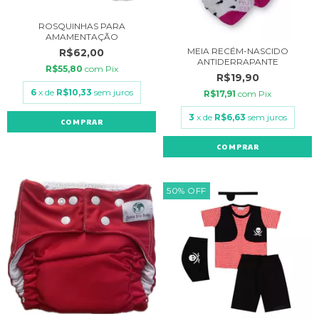
ROSQUINHAS PARA
AMAMENTAÇÃO
MEIA RECÉM-NASCIDO
R$62,00
ANTIDERRAPANTE
R$55,80
com
Pix
R$19,90
6
x de
R$10,33
sem juros
R$17,91
com
Pix
3
x de
R$6,63
sem juros
COMPRAR
50
%
OFF