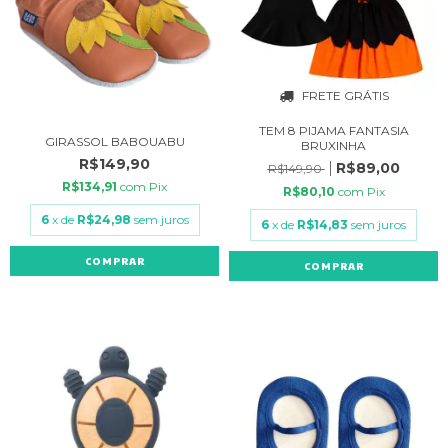
FRETE GRÁTIS
TEM 8 PIJAMA FANTASIA
GIRASSOL BABOUABU
BRUXINHA
R$149,90
R$89,00
R$149,90
R$134,91
com
Pix
R$80,10
com
Pix
6
x de
R$24,98
sem juros
6
x de
R$14,83
sem juros
COMPRAR
COMPRAR