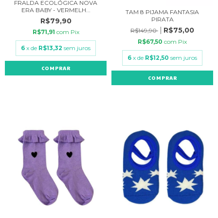
FRALDA ECOLÓGICA NOVA
ERA BABY - VERMELH...
TAM 8 PIJAMA FANTASIA
PIRATA
R$79,90
R$75,00
R$149,90
R$71,91
com
Pix
R$67,50
com
Pix
6
x de
R$13,32
sem juros
6
x de
R$12,50
sem juros
COMPRAR