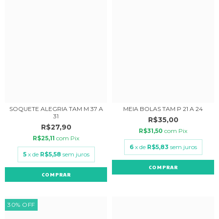
SOQUETE ALEGRIA TAM M 37 A
MEIA BOLAS TAM P 21 A 24
31
R$35,00
R$27,90
R$31,50
com
Pix
R$25,11
com
Pix
6
x de
R$5,83
sem juros
5
x de
R$5,58
sem juros
COMPRAR
COMPRAR
30
%
OFF