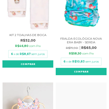
KIT 2 TOALHAS DE BOCA
FRALDA ECOLÓGICA NOVA
R$52,00
ERA BABY - SEREIA
R$46,80
com
Pix
R$65,00
R$79,90
R$58,50
com
Pix
6
x de
R$8,67
sem juros
6
x de
R$10,83
sem juros