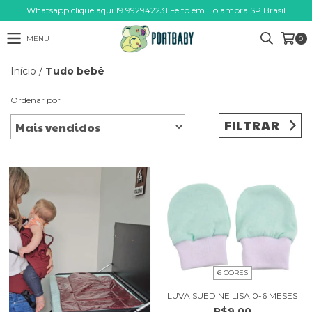
Whatsapp clique aqui 19 992942231 Feito em Holambra SP Brasil
MENU
0
Início
/
Tudo bebê
Ordenar por
FILTRAR
6 CORES
LUVA SUEDINE LISA 0-6 MESES
R$9,00