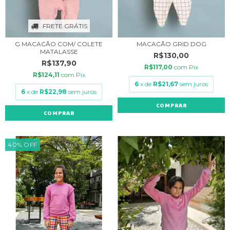
FRETE GRÁTIS
G MACACÃO COM/ COLETE
MACACÃO GRID DOG
MATALASSE
R$130,00
R$137,90
R$117,00
com
Pix
R$124,11
com
Pix
6
x de
R$21,67
sem juros
6
x de
R$22,98
sem juros
COMPRAR
COMPRAR
40
%
OFF