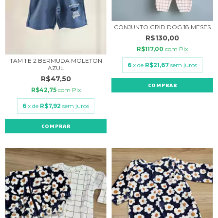
CONJUNTO GRID DOG 18 MESES
R$130,00
R$117,00
com
Pix
TAM 1 E 2 BERMUDA MOLETON
6
x de
R$21,67
sem juros
AZUL
R$47,50
COMPRAR
R$42,75
com
Pix
6
x de
R$7,92
sem juros
COMPRAR