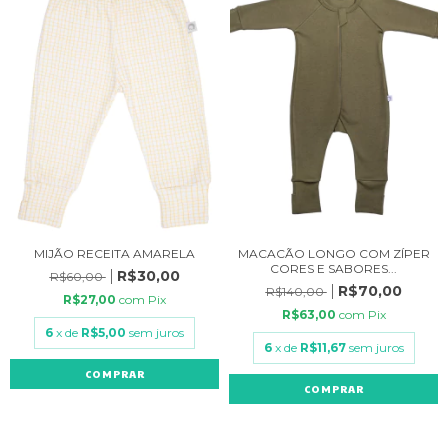
MIJÃO RECEITA AMARELA
MACACÃO LONGO COM ZÍPER
CORES E SABORES...
R$30,00
R$60,00
R$70,00
R$140,00
R$27,00
com
Pix
R$63,00
com
Pix
6
x de
R$5,00
sem juros
6
x de
R$11,67
sem juros
COMPRAR