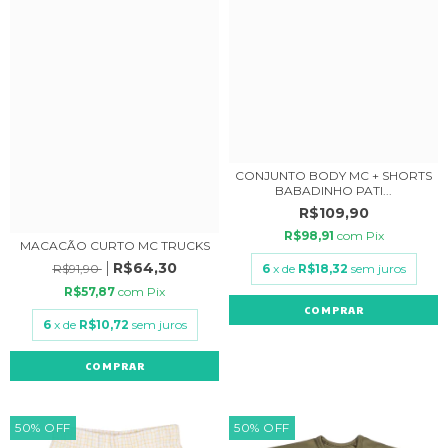
CONJUNTO BODY MC + SHORTS
BABADINHO PATI...
R$109,90
R$98,91
com
Pix
MACACÃO CURTO MC TRUCKS
R$64,30
R$91,90
6
x de
R$18,32
sem juros
R$57,87
com
Pix
COMPRAR
6
x de
R$10,72
sem juros
COMPRAR
50
%
OFF
50
%
OFF