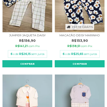
FRETE GRÁTIS
JUMPER JAQUETA DAISY
MACACÃO DEISY MARINHO
R$156,90
R$153,90
R$141,21
com
Pix
R$138,51
com
Pix
6
x de
R$26,15
sem juros
6
x de
R$25,65
sem juros
COMPRAR
COMPRAR