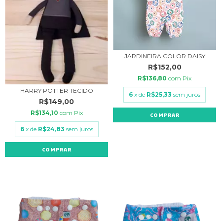
JARDINEIRA COLOR DAISY
R$152,00
R$136,80
com
Pix
HARRY POTTER TECIDO
6
x de
R$25,33
sem juros
R$149,00
R$134,10
com
Pix
COMPRAR
6
x de
R$24,83
sem juros