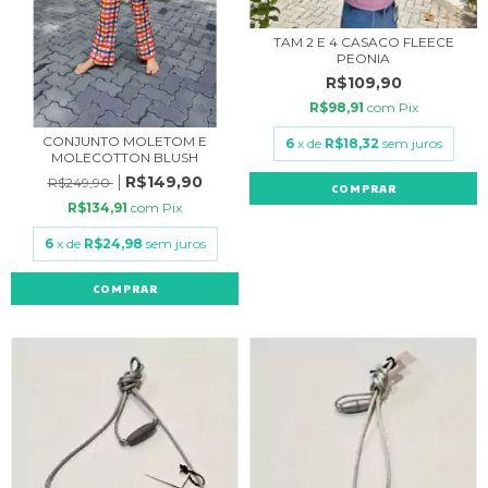
TAM 2 E 4 CASACO FLEECE
PEONIA
R$109,90
R$98,91
com
Pix
CONJUNTO MOLETOM E
6
x de
R$18,32
sem juros
MOLECOTTON BLUSH
R$149,90
R$249,90
COMPRAR
R$134,91
com
Pix
6
x de
R$24,98
sem juros
COMPRAR