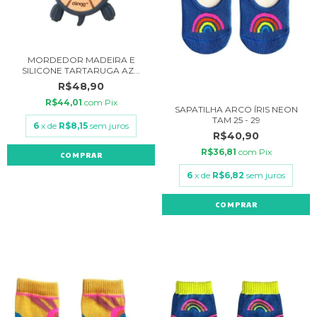
MORDEDOR MADEIRA E
SILICONE TARTARUGA AZ...
R$48,90
R$44,01
com
Pix
SAPATILHA ARCO ÍRIS NEON
TAM 25 - 29
6
x de
R$8,15
sem juros
R$40,90
R$36,81
com
Pix
6
x de
R$6,82
sem juros
COMPRAR