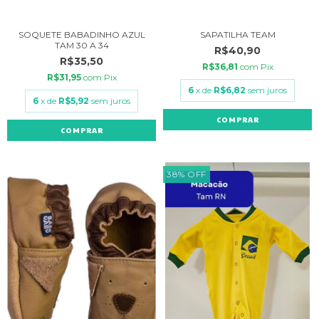
SOQUETE BABADINHO AZUL
SAPATILHA TEAM
TAM 30 A 34
R$40,90
R$35,50
R$36,81
com
Pix
R$31,95
com
Pix
6
x de
R$6,82
sem juros
6
x de
R$5,92
sem juros
COMPRAR
COMPRAR
38
%
OFF