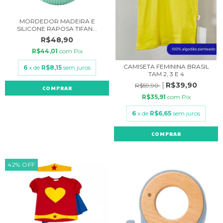
MORDEDOR MADEIRA E
SILICONE RAPOSA TIFAN...
R$48,90
R$44,01
com
Pix
CAMISETA FEMININA BRASIL
6
x de
R$8,15
sem juros
TAM 2, 3 E 4
R$39,90
R$59,90
R$35,91
com
Pix
6
x de
R$6,65
sem juros
COMPRAR
42
%
OFF