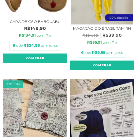
CARA DE CÃO BABOUABU
R$149,90
MACACÃO DO BRASIL TAM RN
R$39,90
R$64,40
R$134,91
com
Pix
R$35,91
com
Pix
6
x de
R$24,98
sem juros
6
x de
R$6,65
sem juros
COMPRAR
COMPRAR
50
%
OFF