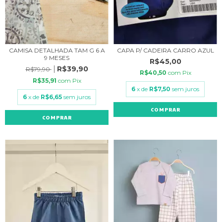
CAMISA DETALHADA TAM G 6 A
CAPA P/ CADEIRA CARRO AZUL
9 MESES
R$45,00
R$39,90
R$79,90
R$40,50
com
Pix
R$35,91
com
Pix
6
x de
R$7,50
sem juros
6
x de
R$6,65
sem juros