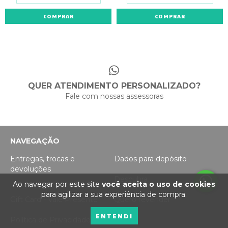
COMPRAR
QUER ATENDIMENTO PERSONALIZADO?
Fale com nossas assessoras
NAVEGAÇÃO
Entregas, trocas e
Dados para depósito
devoluções
Descubra
Ao navegar por este site
você aceita o uso de cookies
para agilizar a sua experiência de compra.
Gift Card - Vale Presente
Quero revender
ENTENDI
Política de Privacidade
Blog