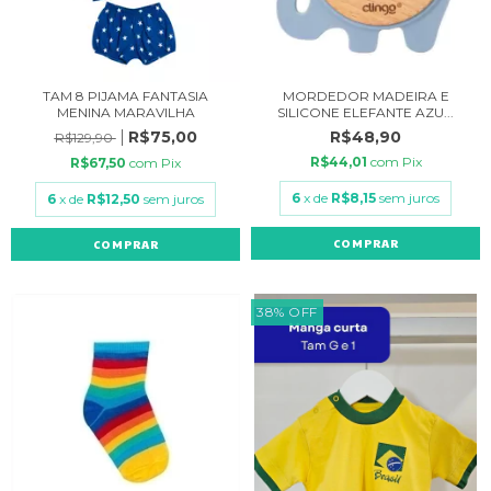
TAM 8 PIJAMA FANTASIA
MORDEDOR MADEIRA E
MENINA MARAVILHA
SILICONE ELEFANTE AZU...
R$75,00
R$48,90
R$129,90
R$44,01
com
Pix
R$67,50
com
Pix
6
x de
R$8,15
sem juros
6
x de
R$12,50
sem juros
COMPRAR
38
%
OFF