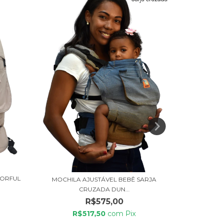
LORFUL
MOCHILA AJUSTÁVEL BEBÊ SARJA
MOCHILA
CRUZADA DUN...
R$575,00
R$517,50
com
Pix
R