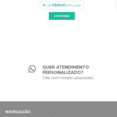
uros
6
x de
R$95,83
sem juros
QUER ATENDIMENTO
PERSONALIZADO?
Fale com nossas assessoras
NAVEGAÇÃO