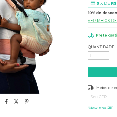
6
X DE
R$
10% de desco
VER MEIOS D
Frete grát
QUANTIDADE
Entregas para o
Meios de e
Não sei meu CEP