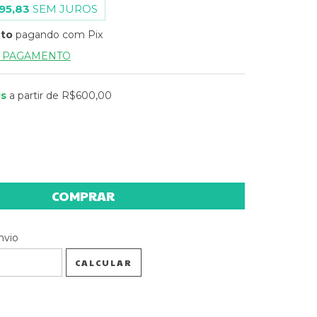
95,83
SEM JUROS
nto
pagando com Pix
E PAGAMENTO
is
a partir de
R$600,00
 CEP:
ALTERAR CEP
nvio
CALCULAR