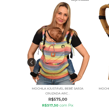
 COLORFUL
MOCHILA AJUSTÁVEL BEBÊ SARJA
MOCHI
CRUZADA ARC...
R$575,00
ix
R$517,50
com
Pix