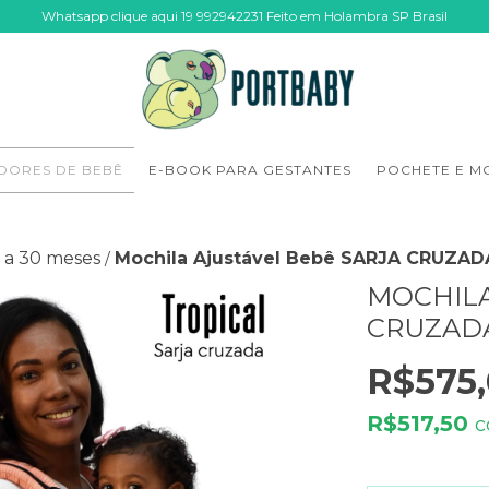
Whatsapp clique aqui 19 992942231 Feito em Holambra SP Brasil
DORES DE BEBÊ
E-BOOK PARA GESTANTES
POCHETE E M
 a 30 meses
Mochila Ajustável Bebê SARJA CRUZADA
/
MOCHILA
CRUZADA
R$575
R$517,50