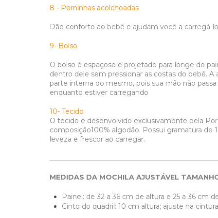
8 - Perninhas acolchoadas
Dão conforto ao bebê e ajudam você a carregá-lo
9- Bolso
O bolso é espaçoso e projetado para longe do pa
dentro dele sem pressionar as costas do bebê. A ab
parte interna do mesmo, pois sua mão não passa s
enquanto estiver carregando
10- Tecido
O tecido é desenvolvido exclusivamente pela Po
composição100% algodão. Possui gramatura de 1
leveza e frescor ao carregar.
_________________________________________________
MEDIDAS DA MOCHILA AJUSTÁVEL TAMANH
Painel: de 32 a 36 cm de altura e 25 a 36 cm d
​Cinto do quadril: 10 cm altura; ajuste na cin