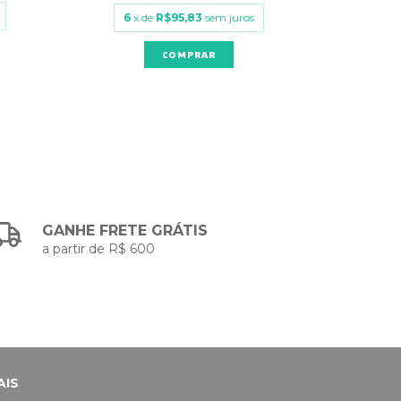
6
x de
R$95,83
sem juros
6
x
GANHE FRETE GRÁTIS
a partir de R$ 600
AIS