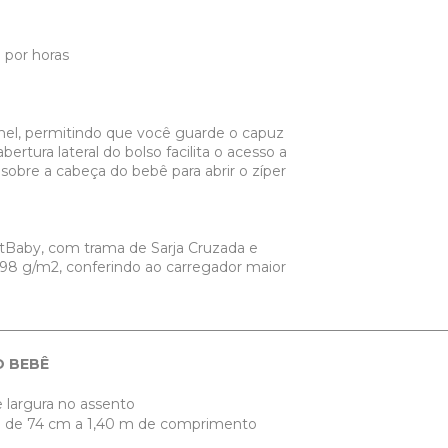
 por horas
inel, permitindo que você guarde o capuz
ertura lateral do bolso facilita o acesso a
obre a cabeça do bebê para abrir o zíper
rtBaby, com trama de Sarja Cruzada e
98 g/m2, conferindo ao carregador maior
________________________________________________________________
O BEBÊ
e largura no assento
tura de 74 cm a 1,40 m de comprimento