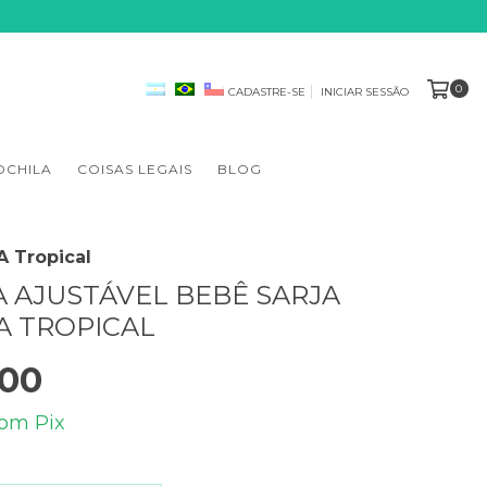
0
CADASTRE-SE
INICIAR SESSÃO
OCHILA
COISAS LEGAIS
BLOG
 Tropical
 AJUSTÁVEL BEBÊ SARJA
 TROPICAL
,00
com
Pix