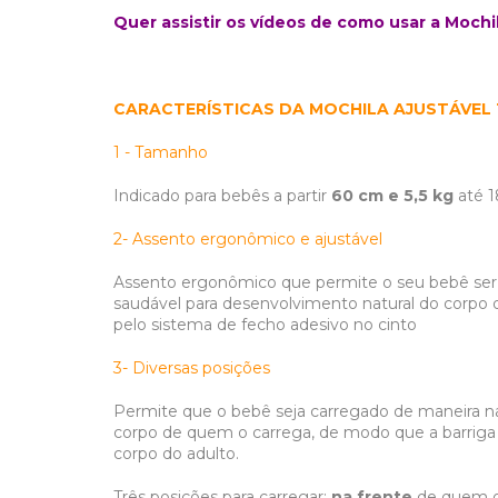
Quer assistir os vídeos de como usar a Mochil
CARACTERÍSTICAS DA MOCHILA AJUSTÁVEL
1 - Tamanho
Indicado para bebês a partir
60 cm e 5,5 kg
até 1
2- Assento ergonômico e ajustável
​Assento ergonômico que permite o seu bebê se
saudável para desenvolvimento natural do corpo de
pelo sistema de fecho adesivo no cinto
3- Diversas posições
Permite que o bebê seja carregado de maneira na
corpo de quem o carrega, de modo que a barrig
corpo do adulto.
Três posições para carregar:
na frente
de quem o