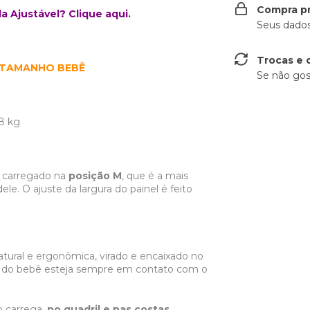
Compra p
a Ajustável? Clique aqui.
Seus dados
Trocas e 
 TAMANHO BEBÊ
Se não gos
8 kg
r carregado na
posição M
, que é a mais
le. O ajuste da largura do painel é feito
tural e ergonômica, virado e encaixado no
a do bebê esteja sempre em contato com o
 carrega,
no quadril e nas costas